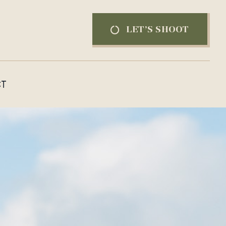
LET’S SHOOT
T