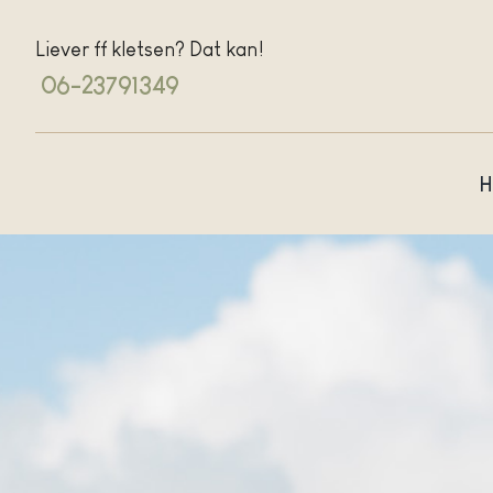
Ga
naar
Liever ff kletsen? Dat kan!
inhoud
06-23791349