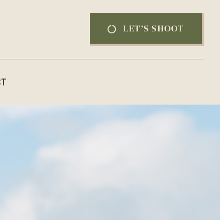
LET’S SHOOT
T