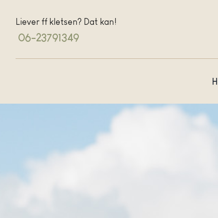
Ga
naar
Liever ff kletsen? Dat kan!
inhoud
06-23791349