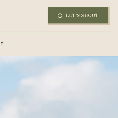
LET’S SHOOT
T