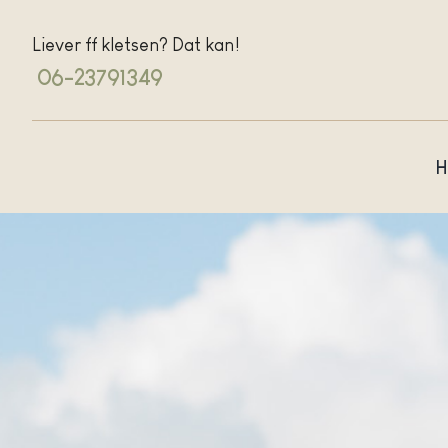
Ga
naar
Liever ff kletsen? Dat kan!
inhoud
06-23791349