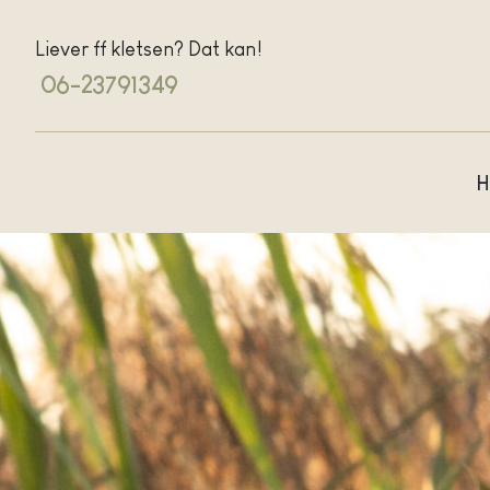
Ga
naar
Liever ff kletsen? Dat kan!
inhoud
06-23791349